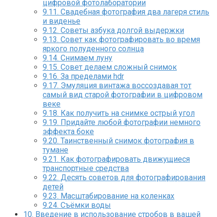
цифровой фотолаборатории
9.11.
Свадебная фотография два лагеря стиль
и виденье
9.12.
Советы азбука долгой выдержки
9.13.
Совет как фотографировать во время
яркого полуденного солнца
9.14.
Снимаем луну
9.15.
Совет делаем сложный снимок
9.16.
За пределами hdr
9.17.
Эмуляция винтажа воссоздавая тот
самый вид старой фотографии в цифровом
веке
9.18.
Как получить на снимке острый угол
9.19.
Придайте любой фотографии немного
эффекта боке
9.20.
Таинственный снимок фотография в
тумане
9.21.
Как фотографировать движущиеся
транспортные средства
9.22.
Десять советов для фотографирования
детей
9.23.
Масштабирование на коленках
9.24.
Съёмки воды
10.
Введение в использование стробов в вашей