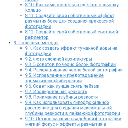
8.10.
Как самостоятельно сделать вспышку
кольцо
8.11.
Создайте свой собственный эффект
размытия боке для создания прекрасной
фотографии
8.12.
Создайте свой собственный световой
рефлектор
9.
Полезные методы
9.1.
Как создать эффект туманной воды на
фотографии
9.2.
Фото сложной архитектуры
9.3.
5 советов по чёрно белой фотографии
9.4.
Раскрашивание чёрно белой фотографии
9.5.
Исправление и предотвращение
хроматической аберрации
9.6.
Совет как лучше снять пейзаж
9.7.
Изолированная резкость
9.8.
Понимание глубины резкости
9.9.
Как использовать гиперфокальное
расстояние для создания максимальной
глубины резкости в пейзажной фотографии
9.10.
Лёгкое касание свадебной фотографии
мягкий фокус и эффекты размытия в