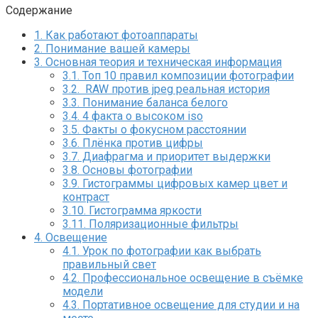
Содержание
1.
Как работают фотоаппараты
2.
Понимание вашей камеры
3.
Основная теория и техническая информация
3.1.
Топ 10 правил композиции фотографии
3.2.
RAW против jpeg реальная история
3.3.
Понимание баланса белого
3.4.
4 факта о высоком iso
3.5.
Факты о фокусном расстоянии
3.6.
Плёнка против цифры
3.7.
Диафрагма и приоритет выдержки
3.8.
Основы фотографии
3.9.
Гистограммы цифровых камер цвет и
контраст
3.10.
Гистограмма яркости
3.11.
Поляризационные фильтры
4.
Освещение
4.1.
Урок по фотографии как выбрать
правильный свет
4.2.
Профессиональное освещение в съёмке
модели
4.3.
Портативное освещение для студии и на