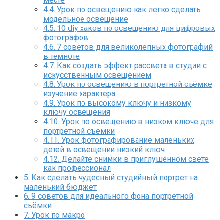
месте
4.4.
Урок по освещению как легко сделать
модельное освещение
4.5.
10 diy хаков по освещению для цифровых
фотографов
4.6.
7 советов для великолепных фотографий
в темноте
4.7.
Как создать эффект рассвета в студии с
искусственным освещением
4.8.
Урок по освещению в портретной съёмке
изучение характера
4.9.
Урок по высокому ключу и низкому
ключу освещения
4.10.
Урок по освещению в низком ключе для
портретной съёмки
4.11.
Урок фотографирование маленьких
детей в освещении низкий ключ
4.12.
Делайте снимки в приглушённом свете
как профессионал
5.
Как сделать чудесный студийный портрет на
маленький бюджет
6.
9 советов для идеального фона портретной
съёмки
7.
Урок по макро