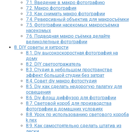
7.1.
Введение в макро фотографию
7.2.
Макро фотография
7.3.
Как снимать макро фотографии
7.4.
Реверсивный объектив для макросъёмки
7.5.
Фотографии насекомых макросъёмка
насекомых
7.6.
Подводная макро съёмка делайте
великолепные фотографии
8.
DIY советы и хитрости
8.1.
Diy высокоскоростная фотография на
дому
8.2.
DIY cветоотражатель
8.3.
Студия в небольшом пространстве
эффект большой студии без затрат
8.4.
Совет diy макро фотостудия
8.5.
Diy как сделать недорогую палатку для
освещения
8.6.
Diy флэш диффузор для фотографии
8.7.
Световой короб для производства
фотографии в домашних условиях
8.8.
Урок по использованию светового короба
k nex
8.9.
Как самостоятельно сделать штатив из
лески